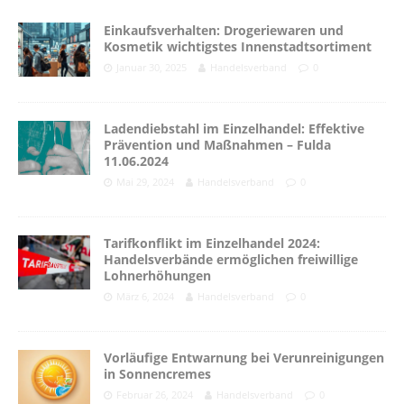
Einkaufsverhalten: Drogeriewaren und
Kosmetik wichtigstes Innenstadtsortiment
Januar 30, 2025
Handelsverband
0
Ladendiebstahl im Einzelhandel: Effektive
Prävention und Maßnahmen – Fulda
11.06.2024
Mai 29, 2024
Handelsverband
0
Tarifkonflikt im Einzelhandel 2024:
Handelsverbände ermöglichen freiwillige
Lohnerhöhungen
März 6, 2024
Handelsverband
0
Vorläufige Entwarnung bei Verunreinigungen
in Sonnencremes
Februar 26, 2024
Handelsverband
0