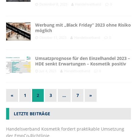
Dezember 8, 2023
Handelsverband
0
Werbung mit „Black Friday“ 2023 ohne Risiko
möglich
Oktober 11, 2023
Handelsverband
0
Umsatzprognose für den Einzelhandel 2023 –
HDE senkt Erwartungen – Kosmetik positiv
Juli 4, 2023
Handelsverband
0
«
1
2
3
…
7
»
LETZTE BEITRÄGE
Handelsverband Kosmetik fordert praktikable Umsetzung
der EmpCo-Richtlinie