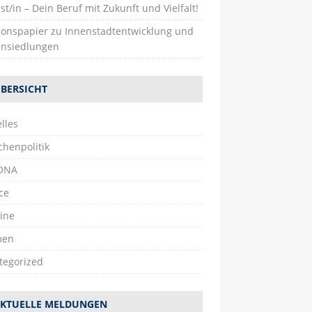
st/in – Dein Beruf mit Zukunft und Vielfalt!
tionspapier zu Innenstadtentwicklung und
nsiedlungen
BERSICHT
lles
chenpolitik
ONA
ce
ine
men
tegorized
KTUELLE MELDUNGEN