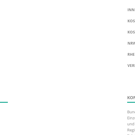
INN
KOS
KOS
NR
RHE
VER
KO
Bun
Einz
und 
Regi