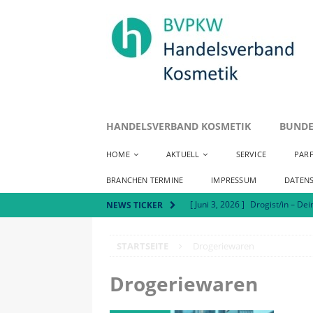
HANDELSVERBAND KOSMETIK
BUNDE
HOME
AKTUELL
SERVICE
PAR
BRANCHEN TERMINE
IMPRESSUM
DATEN
[ Juni 3, 2026 ]
Drogist/in – Dei
NEWS TICKER
[ Mai 7, 2026 ]
Positionspapie
STARTSEITE
Drogeriewaren
[ Juli 8, 2026 ]
Handelsverband 
AKTUELLES
Drogeriewaren