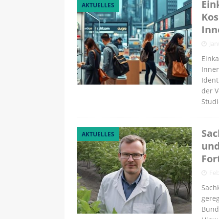
Ein
AKTUELLES
Kos
Inn
Jan
Einka
Innen
Ident
der V
Studi
Sac
AKTUELLES
und
For
Feb
Sachk
gereg
Bund/