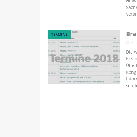
Hinw
Sachk
Verä
Bra
TERMINE
Aug
Die w
Kosme
Über
Kongr
Infor
send