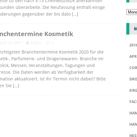
eise zu den nach § 13 ChemBiozidDV anerkannten
unden überarbeite. Die Neufassung enthält einige
nderungen gegenüber der bis dato
[…]
M
nchentermine Kosmetik
ust 23, 2017
Editor
2
201
ichtigsten Branchentermine Kosmetik 2020 für die
APR
tik-, Parfümerie- und Drogeriewaren- Branche im
blick, Messen, Veranstaltungen, Tagungen und
COR
esse. Die Daten werden ab Verfügbarkeit der
mation aktualisiert. Ist Ihr Termin nicht dabei!? Bitte
DRO
en Sie
[…]
EIN
FAC
HA
HAN
HES