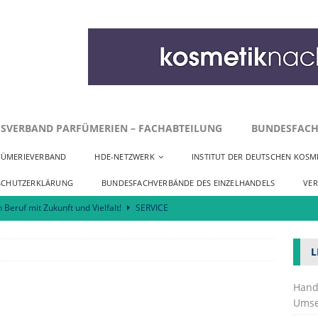
SVERBAND PARFÜMERIEN – FACHABTEILUNG
BUNDESFACH
FÜMERIEVERBAND
HDE-NETZWERK
INSTITUT DER DEUTSCHEN KOSME
SCHUTZERKLÄRUNG
BUNDESFACHVERBÄNDE DES EINZELHANDELS
VE
n Beruf mit Zukunft und Vielfalt!
SERVICE
r zu Innenstadtentwicklung und Neuansiedlungen
SERVICE
L
Kosmetik fordert praktikable Umsetzung der EmpCo-Richtlinie
Hand
Umse