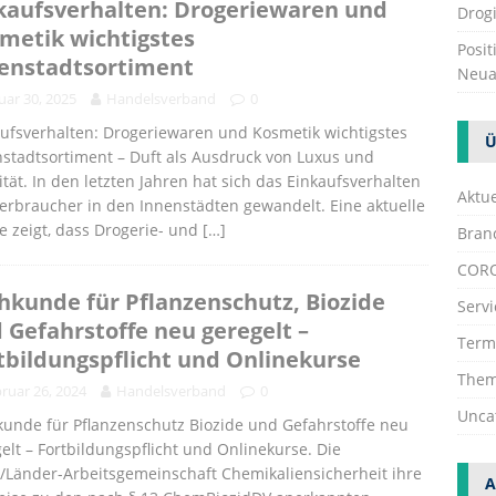
kaufsverhalten: Drogeriewaren und
Drogi
metik wichtigstes
Posi
enstadtsortiment
Neua
uar 30, 2025
Handelsverband
0
ufsverhalten: Drogeriewaren und Kosmetik wichtigstes
Ü
stadtsortiment – Duft als Ausdruck von Luxus und
ität. In den letzten Jahren hat sich das Einkaufsverhalten
Aktue
erbraucher in den Innenstädten gewandelt. Eine aktuelle
e zeigt, dass Drogerie- und
[…]
Bran
COR
hkunde für Pflanzenschutz, Biozide
Servi
 Gefahrstoffe neu geregelt –
Term
tbildungspflicht und Onlinekurse
The
ruar 26, 2024
Handelsverband
0
Unca
unde für Pflanzenschutz Biozide und Gefahrstoffe neu
elt – Fortbildungspflicht und Onlinekurse. Die
Länder-Arbeitsgemeinschaft Chemikaliensicherheit ihre
A