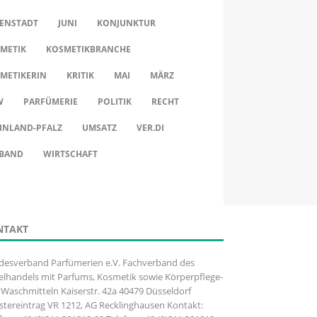
ENSTADT
JUNI
KONJUNKTUR
METIK
KOSMETIKBRANCHE
METIKERIN
KRITIK
MAI
MÄRZ
W
PARFÜMERIE
POLITIK
RECHT
INLAND-PFALZ
UMSATZ
VER.DI
BAND
WIRTSCHAFT
NTAKT
desverband Parfümerien e.V. Fachverband des
elhandels mit Parfums, Kosmetik sowie Körperpflege-
Waschmitteln Kaiserstr. 42a 40479 Düsseldorf
stereintrag VR 1212, AG Recklinghausen Kontakt: