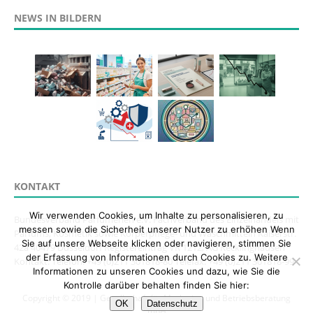
NEWS IN BILDERN
KONTAKT
Wir verwenden Cookies, um Inhalte zu personalisieren, zu
Bundesverband Parfümerien e.V. Fachverband des Einzelhandels mit
messen sowie die Sicherheit unserer Nutzer zu erhöhen Wenn
Parfums, Kosmetik sowie Körperpflege- und Waschmitteln Kaiserstr.
Sie auf unsere Webseite klicken oder navigieren, stimmen Sie
42a 40479 Düsseldorf Registereintrag VR 1212, AG Recklinghausen
der Erfassung von Informationen durch Cookies zu. Weitere
Kontakt: Telefon: +49 (0)211 301818-80 Telefax: +49 (0)211 301818-99
Informationen zu unseren Cookies und dazu, wie Sie die
Kontrolle darüber behalten finden Sie hier:
Copyright © 2019 | Gesellschaft für Marketing und Betriebsberatung
OK
Datenschutz
mbH