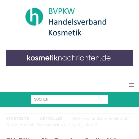
STARTSEITE
AKTUELLES
EU-Pläne für Barrierefreiheit im
Online-Handel – Gute gemeint, nicht gut gedacht!