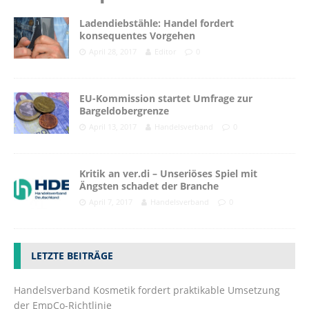
Ladendiebstähle: Handel fordert
konsequentes Vorgehen
April 28, 2017
Editor
0
EU-Kommission startet Umfrage zur
Bargeldobergrenze
April 13, 2017
Handelsverband
0
Kritik an ver.di – Unseriöses Spiel mit
Ängsten schadet der Branche
April 7, 2017
Handelsverband
0
LETZTE BEITRÄGE
Handelsverband Kosmetik fordert praktikable Umsetzung
der EmpCo-Richtlinie