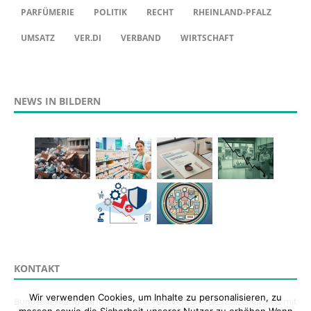
PARFÜMERIE
POLITIK
RECHT
RHEINLAND-PFALZ
UMSATZ
VER.DI
VERBAND
WIRTSCHAFT
NEWS IN BILDERN
KONTAKT
Wir verwenden Cookies, um Inhalte zu personalisieren, zu
Bundesverband Parfümerien e.V. Fachverband des Einzelhandels mit