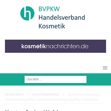
STARTSEITE
UNCATEGORIZED
Kostenfreies Webinar:
Überbrückungshilfe – Schlussabrechnung sorgfältig vorbereiten