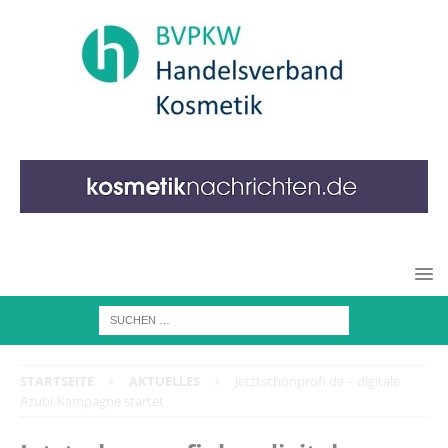
STARTSEITE
AKTUELLES
Jetztschonprofi.de – digitale
Azubi-Kampagne startet