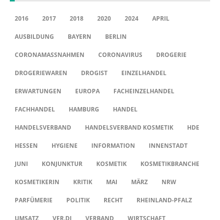
2016
2017
2018
2020
2024
APRIL
AUSBILDUNG
BAYERN
BERLIN
CORONAMASSNAHMEN
CORONAVIRUS
DROGERIE
DROGERIEWAREN
DROGIST
EINZELHANDEL
ERWARTUNGEN
EUROPA
FACHEINZELHANDEL
FACHHANDEL
HAMBURG
HANDEL
HANDELSVERBAND
HANDELSVERBAND KOSMETIK
HDE
HESSEN
HYGIENE
INFORMATION
INNENSTADT
JUNI
KONJUNKTUR
KOSMETIK
KOSMETIKBRANCHE
KOSMETIKERIN
KRITIK
MAI
MÄRZ
NRW
PARFÜMERIE
POLITIK
RECHT
RHEINLAND-PFALZ
UMSATZ
VER.DI
VERBAND
WIRTSCHAFT