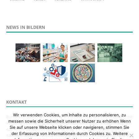
NEWS IN BILDERN
KONTAKT
Wir verwenden Cookies, um Inhalte zu personalisieren, zu
Bundesverband Parfümerien e.V. Fachverband des Einzelhandels mit
messen sowie die Sicherheit unserer Nutzer zu erhöhen Wenn
Parfums, Kosmetik sowie Körperpflege- und Waschmitteln Kaiserstr.
Sie auf unsere Webseite klicken oder navigieren, stimmen Sie
42a 40479 Düsseldorf Registereintrag VR 1212, AG Recklinghausen
der Erfassung von Informationen durch Cookies zu. Weitere
Kontakt: Telefon: +49 (0)211 301818-80 Telefax: +49 (0)211 301818-99