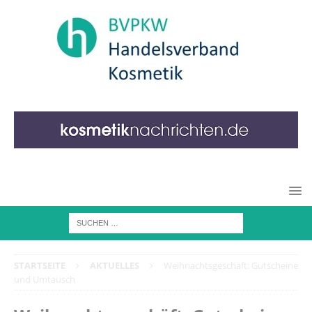
STARTSEITE
AKTUELLES
Weihnachtsgeschäft: Gutscheine
und Umtausch