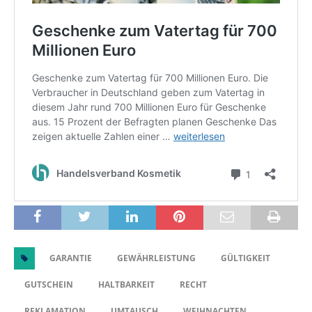
GARANTIE
GEWÄHRLEISTUNG
GÜLTIGKEIT
GUTSCHEIN
HALTBARKEIT
RECHT
REKLAMATION
UMTAUSCH
WEIHNACHTEN