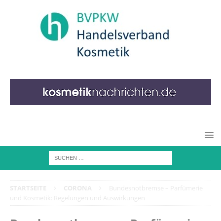
STARTSEITE
CORONA
Bundesnotbremse – Parfümerie
und Kosmetik: Regelungen und Auswirkungen