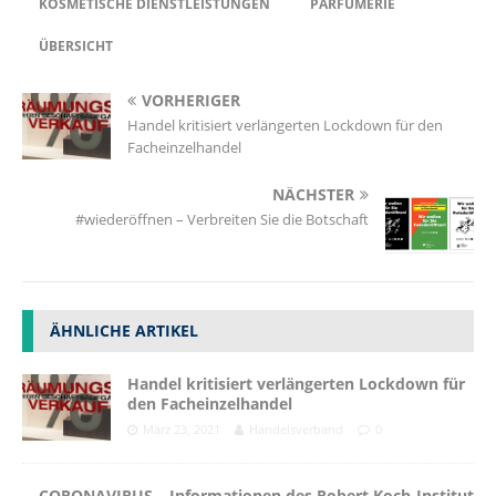
KOSMETISCHE DIENSTLEISTUNGEN
PARFÜMERIE
ÜBERSICHT
VORHERIGER
Handel kritisiert verlängerten Lockdown für den
Facheinzelhandel
NÄCHSTER
#wiederöffnen – Verbreiten Sie die Botschaft
ÄHNLICHE ARTIKEL
Handel kritisiert verlängerten Lockdown für
den Facheinzelhandel
März 23, 2021
Handelsverband
0
CORONAVIRUS – Informationen des Robert Koch-Institut