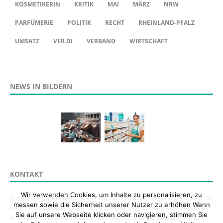
KOSMETIKERIN
KRITIK
MAI
MÄRZ
NRW
PARFÜMERIE
POLITIK
RECHT
RHEINLAND-PFALZ
UMSATZ
VER.DI
VERBAND
WIRTSCHAFT
NEWS IN BILDERN
KONTAKT
Wir verwenden Cookies, um Inhalte zu personalisieren, zu
Bundesverband Parfümerien e.V. Fachverband des Einzelhandels mit
messen sowie die Sicherheit unserer Nutzer zu erhöhen Wenn
Parfums, Kosmetik sowie Körperpflege- und Waschmitteln Kaiserstr.
Sie auf unsere Webseite klicken oder navigieren, stimmen Sie
42a 40479 Düsseldorf Registereintrag VR 1212, AG Recklinghausen