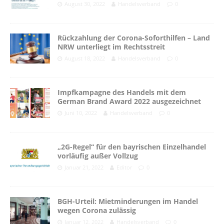
August 30, 2022
Handelsverband
0
Rückzahlung der Corona-Soforthilfen – Land
NRW unterliegt im Rechtsstreit
August 18, 2022
Handelsverband
0
Impfkampagne des Handels mit dem
German Brand Award 2022 ausgezeichnet
Juni 10, 2022
Handelsverband
0
„2G-Regel“ für den bayrischen Einzelhandel
vorläufig außer Vollzug
Januar 21, 2022
Editor
0
BGH-Urteil: Mietminderungen im Handel
wegen Corona zulässig
Januar 12, 2022
Handelsverband
0