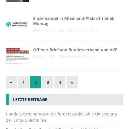
Einzelhandel in Rheinland-Pfalz öffnet ab
Montag
März 5, 2021
Handelsverband
0
Offener Brief von Bundesverband und VKE
März 1, 2021
Handelsverband
0
«
1
2
3
4
»
LETZTE BEITRÄGE
Handelsverband Kosmetik fordert praktikable Umsetzung
der EmpCo-Richtlinie