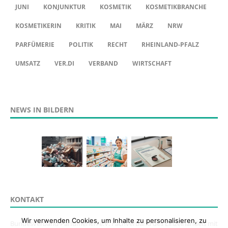
JUNI
KONJUNKTUR
KOSMETIK
KOSMETIKBRANCHE
KOSMETIKERIN
KRITIK
MAI
MÄRZ
NRW
PARFÜMERIE
POLITIK
RECHT
RHEINLAND-PFALZ
UMSATZ
VER.DI
VERBAND
WIRTSCHAFT
NEWS IN BILDERN
KONTAKT
Wir verwenden Cookies, um Inhalte zu personalisieren, zu
Bundesverband Parfümerien e.V. Fachverband des Einzelhandels mit