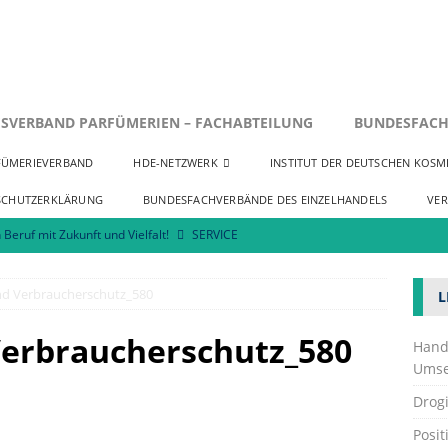
SVERBAND PARFÜMERIEN – FACHABTEILUNG
BUNDESFACH
FÜMERIEVERBAND
HDE-NETZWERK
INSTITUT DER DEUTSCHEN KOSME
SCHUTZERKLÄRUNG
BUNDESFACHVERBÄNDE DES EINZELHANDELS
VE
 Beruf mit Zukunft und Vielfalt!
SERVICE
 zu Innenstadtentwicklung und Neuansiedlungen
SERVICE
und Verbraucherschutz_580
L
osmetik fordert praktikable Umsetzung der EmpCo-Richtlinie
Verbraucherschutz_580
Hand
Umse
Drogi
Posi