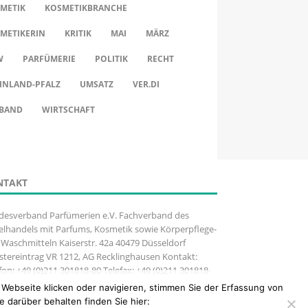
METIK
KOSMETIKBRANCHE
METIKERIN
KRITIK
MAI
MÄRZ
W
PARFÜMERIE
POLITIK
RECHT
INLAND-PFALZ
UMSATZ
VER.DI
BAND
WIRTSCHAFT
NTAKT
desverband Parfümerien e.V. Fachverband des
elhandels mit Parfums, Kosmetik sowie Körperpflege-
Waschmitteln Kaiserstr. 42a 40479 Düsseldorf
stereintrag VR 1212, AG Recklinghausen Kontakt:
fon: +49 (0)211 301818-80 Telefax: +49 (0)211 301818-
Webseite klicken oder navigieren, stimmen Sie der Erfassung von
e darüber behalten finden Sie hier: