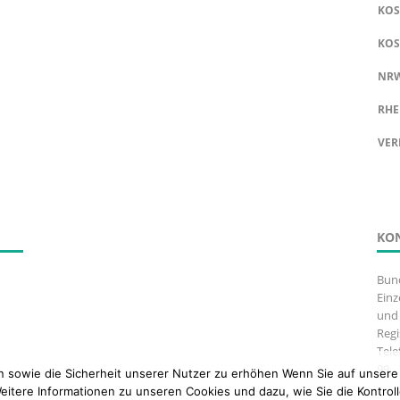
KOS
KOS
NR
RHE
VER
KO
Bun
Einz
und 
Regi
Tele
99
n sowie die Sicherheit unserer Nutzer zu erhöhen Wenn Sie auf unsere 
itere Informationen zu unseren Cookies und dazu, wie Sie die Kontroll