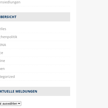
nsiedlungen
BERSICHT
lles
chenpolitik
ONA
ce
ine
men
tegorized
KTUELLE MELDUNGEN