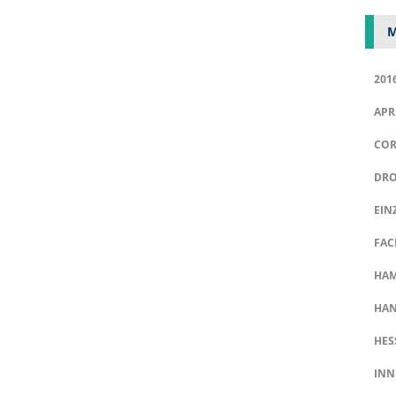
M
201
APR
COR
DRO
EIN
FAC
HA
HAN
HES
INN