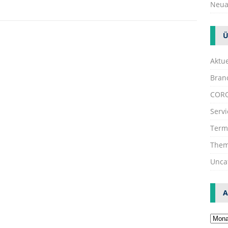
Neua
Ü
Aktue
Bran
COR
Servi
Term
The
Unca
A