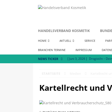
HANDELSVERBAND KOSMETIK
BUNDE
HOME
AKTUELL
SERVICE
PAR
BRANCHEN TERMINE
IMPRESSUM
DATEN
[ Juni 3, 2026 ]
Drogist/in – Dein
NEWS TICKER
[ Mai 7, 2026 ]
Positionspapier
STARTSEITE
Medien
Kartellrecht 
[ Juli 8, 2026 ]
Handelsverband K
AKTUELLES
Kartellrecht und 