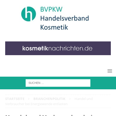
STARTSEITE
BRANCHENPOLITIK
Handel und
Verbraucher bei Energiewende entlasten