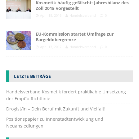
Kosmetik häufig gefälscht: Jah­res­bi­lanz des
Zoll 2015 vorgestellt
April 18, 2016
Handelsverband
0
EU-Kommission startet Umfrage zur
Bargeldobergrenze
April 13, 2017
Handelsverband
0
LETZTE BEITRÄGE
Handelsverband Kosmetik fordert praktikable Umsetzung
der EmpCo-Richtlinie
Drogist/in – Dein Beruf mit Zukunft und Vielfalt!
Positionspapier zu Innenstadtentwicklung und
Neuansiedlungen