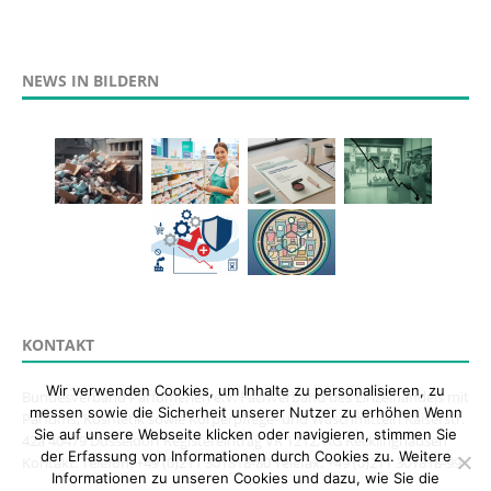
NEWS IN BILDERN
KONTAKT
Wir verwenden Cookies, um Inhalte zu personalisieren, zu
Bundesverband Parfümerien e.V. Fachverband des Einzelhandels mit
messen sowie die Sicherheit unserer Nutzer zu erhöhen Wenn
Parfums, Kosmetik sowie Körperpflege- und Waschmitteln Kaiserstr.
Sie auf unsere Webseite klicken oder navigieren, stimmen Sie
42a 40479 Düsseldorf Registereintrag VR 1212, AG Recklinghausen
der Erfassung von Informationen durch Cookies zu. Weitere
Kontakt: Telefon: +49 (0)211 301818-80 Telefax: +49 (0)211 301818-99
Informationen zu unseren Cookies und dazu, wie Sie die