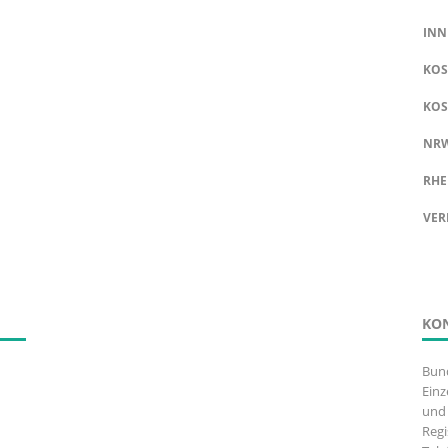
INN
KOS
KOS
NR
RHE
VER
KO
Bun
Einz
und 
Regi