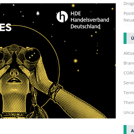
Drogi
Posi
Neua
Ü
Aktue
Bran
COR
Servi
Term
The
Unca
A