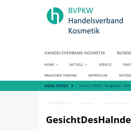
HANDELSVERBAND KOSMETIK
BUNDE
HOME
AKTUELL
SERVICE
PAR
BRANCHEN TERMINE
IMPRESSUM
DATEN
[ Juni 3, 2026 ]
Drogist/in – Dei
NEWS TICKER
[ Mai 7, 2026 ]
Positionspapie
STARTSEITE
Medien
GesichtDesHaln
[ Juli 8, 2026 ]
Handelsverband 
AKTUELLES
GesichtDesHalndel