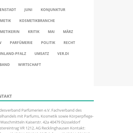
ENSTADT
JUNI
KONJUNKTUR
METIK
KOSMETIKBRANCHE
METIKERIN
KRITIK
MAI
MÄRZ
W
PARFÜMERIE
POLITIK
RECHT
INLAND-PFALZ
UMSATZ
VER.DI
BAND
WIRTSCHAFT
NTAKT
desverband Parfümerien e.V. Fachverband des
elhandels mit Parfums, Kosmetik sowie Körperpflege-
Waschmitteln Kaiserstr. 42a 40479 Düsseldorf
stereintrag VR 1212, AG Recklinghausen Kontakt: