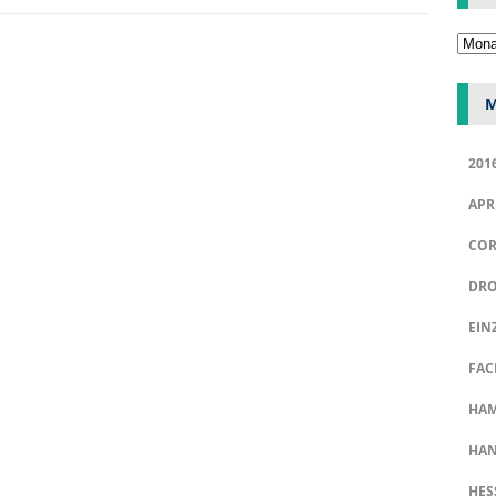
M
201
APR
COR
DRO
EIN
FAC
HA
HAN
HES