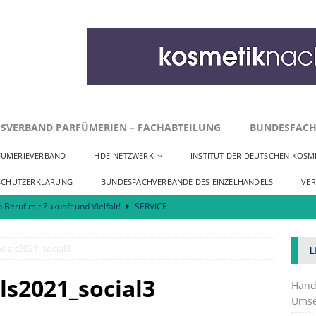
SVERBAND PARFÜMERIEN – FACHABTEILUNG
BUNDESFACH
FÜMERIEVERBAND
HDE-NETZWERK
INSTITUT DER DEUTSCHEN KOSME
SCHUTZERKLÄRUNG
BUNDESFACHVERBÄNDE DES EINZELHANDELS
VE
n Beruf mit Zukunft und Vielfalt!
SERVICE
r zu Innenstadtentwicklung und Neuansiedlungen
SERVICE
dels2021_social3
L
Kosmetik fordert praktikable Umsetzung der EmpCo-Richtlinie
s2021_social3
Hand
Umse