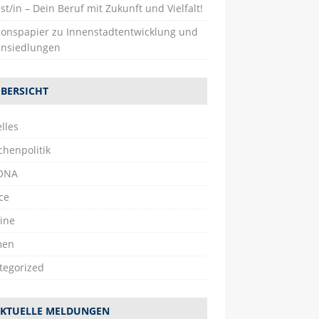
st/in – Dein Beruf mit Zukunft und Vielfalt!
tionspapier zu Innenstadtentwicklung und
nsiedlungen
BERSICHT
lles
chenpolitik
ONA
ce
ine
men
tegorized
KTUELLE MELDUNGEN