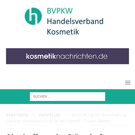
STARTSEITE
AKTUELLES
Abschaffung der Störerhaftung:
Digitaler Innovationschub für den Handel – Fragen bleiben