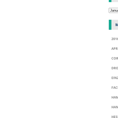
M
201
APR
COR
DRO
EIN
FAC
HA
HAN
HES