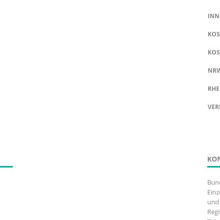
INN
KOS
KOS
NR
RHE
VER
KO
Bun
Einz
und 
Regi