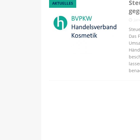
Ste
AKTUELLES
geg
Jan
Steu
Das 
Umsa
Händl
besc
lasse
bena