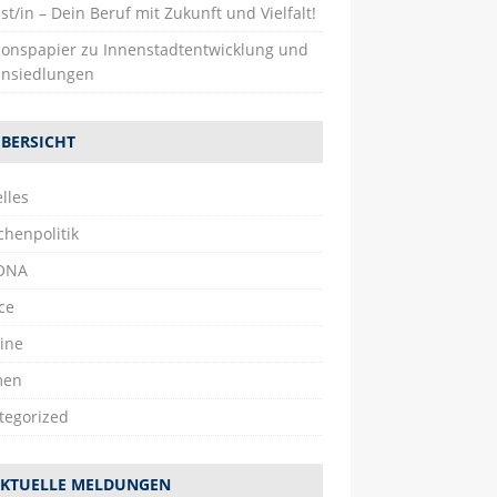
st/in – Dein Beruf mit Zukunft und Vielfalt!
tionspapier zu Innenstadtentwicklung und
nsiedlungen
BERSICHT
lles
chenpolitik
ONA
ce
ine
men
tegorized
KTUELLE MELDUNGEN