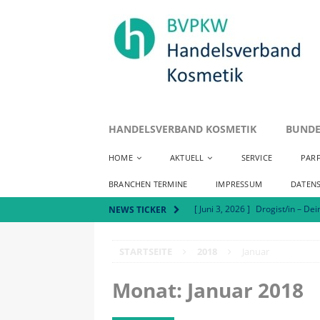
HANDELSVERBAND KOSMETIK
BUNDE
HOME
AKTUELL
SERVICE
PAR
BRANCHEN TERMINE
IMPRESSUM
DATEN
[ Juni 3, 2026 ]
Drogist/in – Dei
NEWS TICKER
[ Mai 7, 2026 ]
Positionspapie
STARTSEITE
2018
Januar
[ Juli 8, 2026 ]
Handelsverband 
AKTUELLES
Monat:
Januar 2018