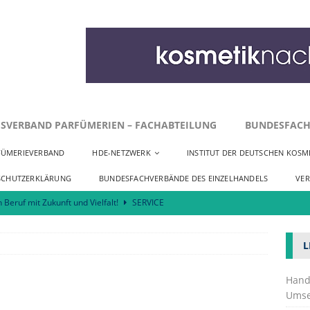
SVERBAND PARFÜMERIEN – FACHABTEILUNG
BUNDESFACH
FÜMERIEVERBAND
HDE-NETZWERK
INSTITUT DER DEUTSCHEN KOSME
SCHUTZERKLÄRUNG
BUNDESFACHVERBÄNDE DES EINZELHANDELS
VE
n Beruf mit Zukunft und Vielfalt!
SERVICE
r zu Innenstadtentwicklung und Neuansiedlungen
SERVICE
L
Kosmetik fordert praktikable Umsetzung der EmpCo-Richtlinie
Hand
Umse