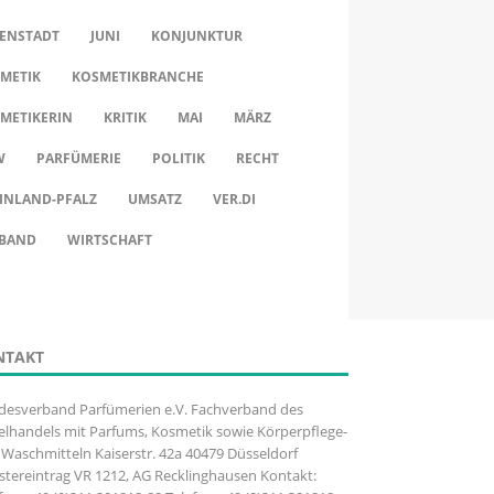
ENSTADT
JUNI
KONJUNKTUR
METIK
KOSMETIKBRANCHE
METIKERIN
KRITIK
MAI
MÄRZ
W
PARFÜMERIE
POLITIK
RECHT
INLAND-PFALZ
UMSATZ
VER.DI
BAND
WIRTSCHAFT
NTAKT
desverband Parfümerien e.V. Fachverband des
elhandels mit Parfums, Kosmetik sowie Körperpflege-
Waschmitteln Kaiserstr. 42a 40479 Düsseldorf
stereintrag VR 1212, AG Recklinghausen Kontakt: