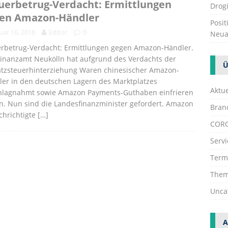
uerbetrug-Verdacht: Ermittlungen
Drogi
en Amazon-Händler
Posi
uar 16, 2018
Editor
0
Neua
erbetrug-Verdacht: Ermittlungen gegen Amazon-Händler.
Finanzamt Neukölln hat aufgrund des Verdachts der
Ü
tzsteuerhinterziehung Waren chinesischer Amazon-
er in den deutschen Lagern des Marktplatzes
Aktue
hlagnahmt sowie Amazon Payments-Guthaben einfrieren
n. Nun sind die Landesfinanzminister gefordert. Amazon
Bran
chrichtigte
[…]
COR
Servi
Term
The
Unca
A