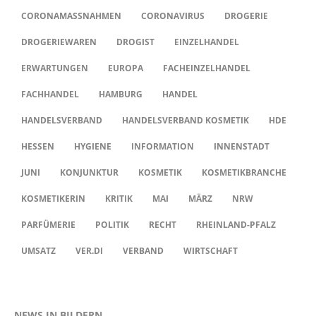
CORONAMASSNAHMEN
CORONAVIRUS
DROGERIE
DROGERIEWAREN
DROGIST
EINZELHANDEL
ERWARTUNGEN
EUROPA
FACHEINZELHANDEL
FACHHANDEL
HAMBURG
HANDEL
HANDELSVERBAND
HANDELSVERBAND KOSMETIK
HDE
HESSEN
HYGIENE
INFORMATION
INNENSTADT
JUNI
KONJUNKTUR
KOSMETIK
KOSMETIKBRANCHE
KOSMETIKERIN
KRITIK
MAI
MÄRZ
NRW
PARFÜMERIE
POLITIK
RECHT
RHEINLAND-PFALZ
UMSATZ
VER.DI
VERBAND
WIRTSCHAFT
NEWS IN BILDERN