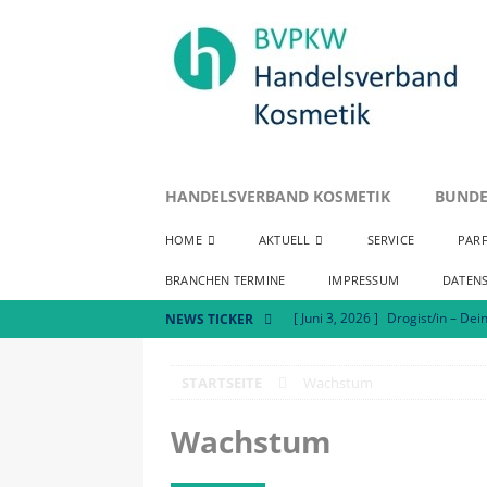
HANDELSVERBAND KOSMETIK
BUNDE
HOME
AKTUELL
SERVICE
PAR
BRANCHEN TERMINE
IMPRESSUM
DATEN
[ Juni 3, 2026 ]
Drogist/in – Dein
NEWS TICKER
[ Mai 7, 2026 ]
Positionspapier
STARTSEITE
Wachstum
[ Juli 8, 2026 ]
Handelsverband K
AKTUELLES
Wachstum