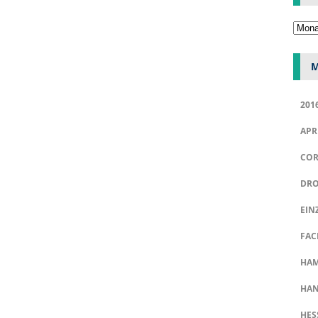
M
201
APR
COR
DRO
EIN
FAC
HA
HAN
HES