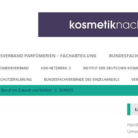
SVERBAND PARFÜMERIEN – FACHABTEILUNG
BUNDESFACH
FÜMERIEVERBAND
HDE-NETZWERK
INSTITUT DER DEUTSCHEN KOSME
SCHUTZERKLÄRUNG
BUNDESFACHVERBÄNDE DES EINZELHANDELS
VE
 Beruf mit Zukunft und Vielfalt!
SERVICE
 zu Innenstadtentwicklung und Neuansiedlungen
SERVICE
L
osmetik fordert praktikable Umsetzung der EmpCo-Richtlinie
Hand
Umse