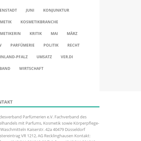
ENSTADT
JUNI
KONJUNKTUR
METIK
KOSMETIKBRANCHE
METIKERIN
KRITIK
MAI
MÄRZ
W
PARFÜMERIE
POLITIK
RECHT
INLAND-PFALZ
UMSATZ
VER.DI
BAND
WIRTSCHAFT
NTAKT
desverband Parfümerien e.V. Fachverband des
elhandels mit Parfums, Kosmetik sowie Körperpflege-
Waschmitteln Kaiserstr. 42a 40479 Düsseldorf
stereintrag VR 1212, AG Recklinghausen Kontakt: