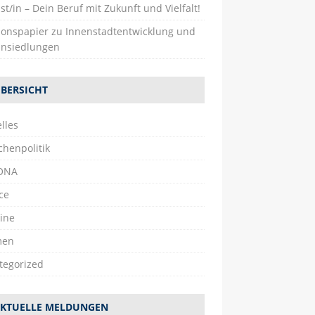
st/in – Dein Beruf mit Zukunft und Vielfalt!
tionspapier zu Innenstadtentwicklung und
nsiedlungen
BERSICHT
lles
chenpolitik
ONA
ce
ine
men
tegorized
KTUELLE MELDUNGEN