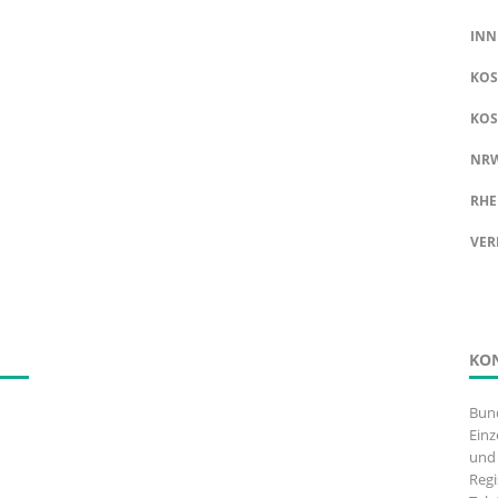
INN
KOS
KOS
NR
RHE
VER
KO
Bun
Einz
und 
Regi