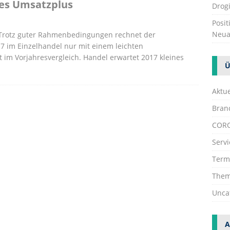
nes Umsatzplus
Drogi
Posi
Neua
 Trotz guter Rahmenbedingungen rechnet der
7 im Einzelhandel nur mit einem leichten
im Vorjahresvergleich. Handel erwartet 2017 kleines
Ü
Aktue
Bran
COR
Servi
Term
The
Unca
A