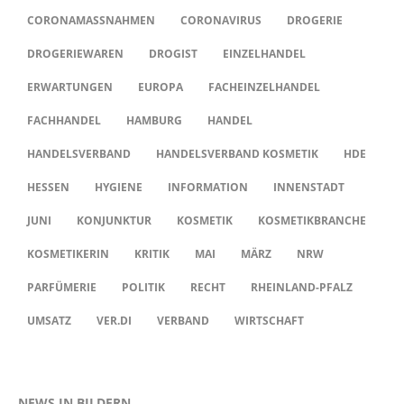
CORONAMASSNAHMEN
CORONAVIRUS
DROGERIE
DROGERIEWAREN
DROGIST
EINZELHANDEL
ERWARTUNGEN
EUROPA
FACHEINZELHANDEL
FACHHANDEL
HAMBURG
HANDEL
HANDELSVERBAND
HANDELSVERBAND KOSMETIK
HDE
HESSEN
HYGIENE
INFORMATION
INNENSTADT
JUNI
KONJUNKTUR
KOSMETIK
KOSMETIKBRANCHE
KOSMETIKERIN
KRITIK
MAI
MÄRZ
NRW
PARFÜMERIE
POLITIK
RECHT
RHEINLAND-PFALZ
UMSATZ
VER.DI
VERBAND
WIRTSCHAFT
NEWS IN BILDERN