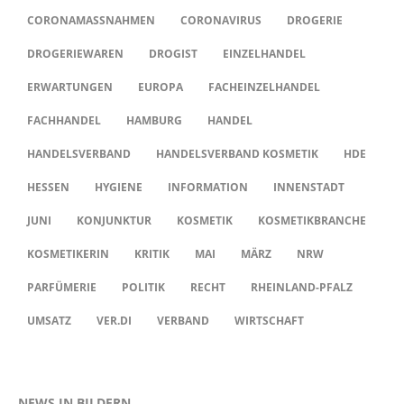
CORONAMASSNAHMEN
CORONAVIRUS
DROGERIE
DROGERIEWAREN
DROGIST
EINZELHANDEL
ERWARTUNGEN
EUROPA
FACHEINZELHANDEL
FACHHANDEL
HAMBURG
HANDEL
HANDELSVERBAND
HANDELSVERBAND KOSMETIK
HDE
HESSEN
HYGIENE
INFORMATION
INNENSTADT
JUNI
KONJUNKTUR
KOSMETIK
KOSMETIKBRANCHE
KOSMETIKERIN
KRITIK
MAI
MÄRZ
NRW
PARFÜMERIE
POLITIK
RECHT
RHEINLAND-PFALZ
UMSATZ
VER.DI
VERBAND
WIRTSCHAFT
NEWS IN BILDERN