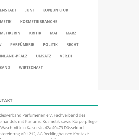
ENSTADT
JUNI
KONJUNKTUR
METIK
KOSMETIKBRANCHE
METIKERIN
KRITIK
MAI
MÄRZ
W
PARFÜMERIE
POLITIK
RECHT
INLAND-PFALZ
UMSATZ
VER.DI
BAND
WIRTSCHAFT
NTAKT
desverband Parfümerien e.V. Fachverband des
elhandels mit Parfums, Kosmetik sowie Körperpflege-
Waschmitteln Kaiserstr. 42a 40479 Düsseldorf
stereintrag VR 1212, AG Recklinghausen Kontakt: