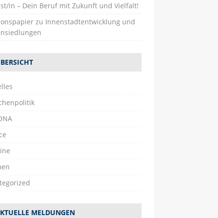
st/in – Dein Beruf mit Zukunft und Vielfalt!
tionspapier zu Innenstadtentwicklung und
nsiedlungen
BERSICHT
lles
chenpolitik
ONA
ce
ine
men
tegorized
KTUELLE MELDUNGEN