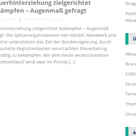
uerhinterziehung zielgerichtet
Drogi
ämpfen – Augenmaß gefragt
Posi
i 13, 2016
Handelsverband
0
Neua
erhinterziehung zielgerichtet bekämpfen – Augenmaß
gt: Die Spitzenorganisationen von Handel, Handwerk und
Ü
trie unterstützen das Ziel der Bundesregierung, durch
ulierte Registrierkassen verursachten Steuerbetrug
Aktue
haltig zu bekämpfen. Mit dem heute verabschiedeten
ettsentwurf wird zwar im Prinzip
[…]
Bran
COR
Servi
Term
The
Unca
A