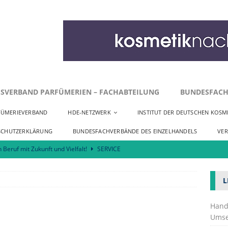
SVERBAND PARFÜMERIEN – FACHABTEILUNG
BUNDESFACH
FÜMERIEVERBAND
HDE-NETZWERK
INSTITUT DER DEUTSCHEN KOSME
SCHUTZERKLÄRUNG
BUNDESFACHVERBÄNDE DES EINZELHANDELS
VE
n Beruf mit Zukunft und Vielfalt!
SERVICE
r zu Innenstadtentwicklung und Neuansiedlungen
SERVICE
L
Kosmetik fordert praktikable Umsetzung der EmpCo-Richtlinie
Hand
Umse