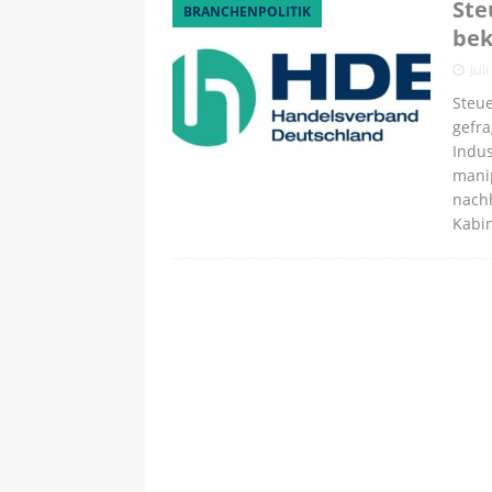
Ste
BRANCHENPOLITIK
bek
Jul
Steu
gefra
Indus
manip
nach
Kabin