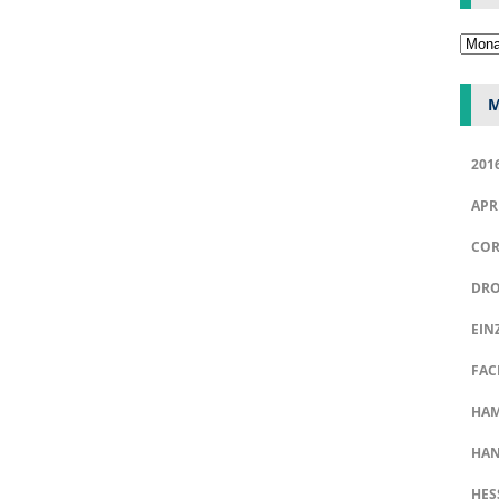
M
201
APR
COR
DRO
EIN
FAC
HA
HAN
HES