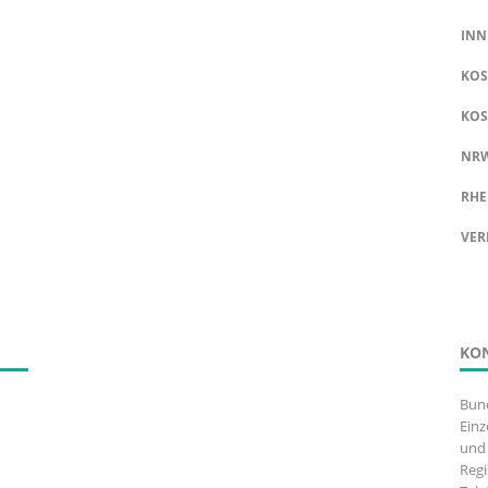
INN
KOS
KOS
NR
RHE
VER
KO
Bun
Einz
und 
Regi