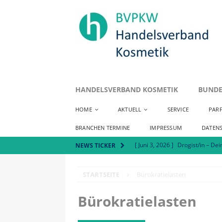
HANDELSVERBAND KOSMETIK
BUNDE
HOME
AKTUELL
SERVICE
PAR
BRANCHEN TERMINE
IMPRESSUM
DATEN
[ Juni 3, 2026 ]
Drogist/in – Dei
NEWS TICKER
[ Mai 7, 2026 ]
Positionspapie
STARTSEITE
Bürokratielasten
[ Juli 8, 2026 ]
Handelsverband 
AKTUELLES
Bürokratielasten