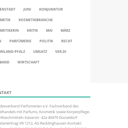
ENSTADT
JUNI
KONJUNKTUR
METIK
KOSMETIKBRANCHE
METIKERIN
KRITIK
MAI
MÄRZ
W
PARFÜMERIE
POLITIK
RECHT
INLAND-PFALZ
UMSATZ
VER.DI
BAND
WIRTSCHAFT
NTAKT
desverband Parfümerien e.V. Fachverband des
elhandels mit Parfums, Kosmetik sowie Körperpflege-
Waschmitteln Kaiserstr. 42a 40479 Düsseldorf
stereintrag VR 1212, AG Recklinghausen Kontakt: