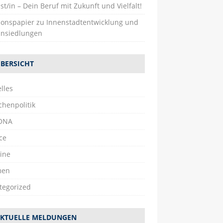
st/in – Dein Beruf mit Zukunft und Vielfalt!
tionspapier zu Innenstadtentwicklung und
nsiedlungen
BERSICHT
lles
chenpolitik
ONA
ce
ine
men
tegorized
KTUELLE MELDUNGEN