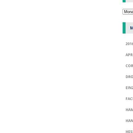
M
201
APR
COR
DRO
EIN
FAC
HA
HAN
HES